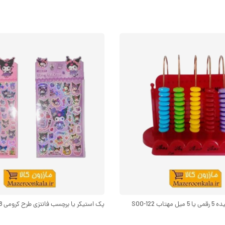
 SOO-122
پک استیکر یا برچسب فانتزی طرح کرومی SOO-108