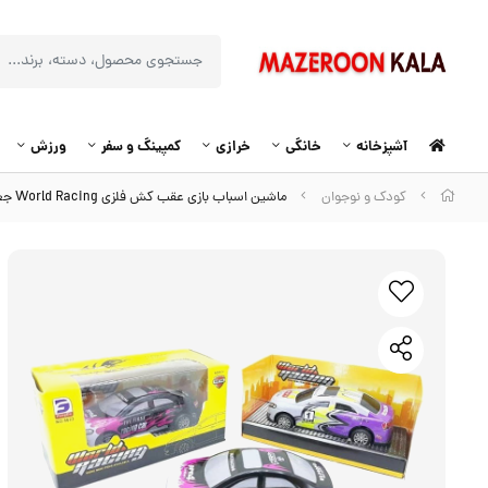
آشپزخانه
خانگی
خرازی
کمپینگ و سفر
ورزش
کودک و نوجوان
ماشین اسباب بازی عقب کش فلزی World Racing جعبه دار ۱۰ سانت TMT-008