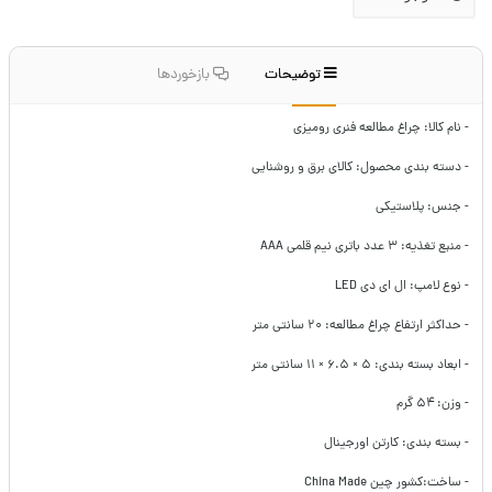
توضیحات
بازخوردها
- نام کالا: چراغ مطالعه فنری رومیزی
- دسته بندی محصول: کالای برق و روشنایی
- جنس: پلاستیکی
- منبع تغذیه: ۳ عدد باتری نیم قلمی AAA
- نوع لامپ: ال ای دی LED
- حداکثر ارتفاع چراغ مطالعه: ۲۰ سانتی متر
- ابعاد بسته بندی: ۵ × ۶.۵ × ۱۱ سانتی متر
- وزن: ۵۴ گرم
- بسته بندی: کارتن اورجینال
- ساخت:کشور چین China Made