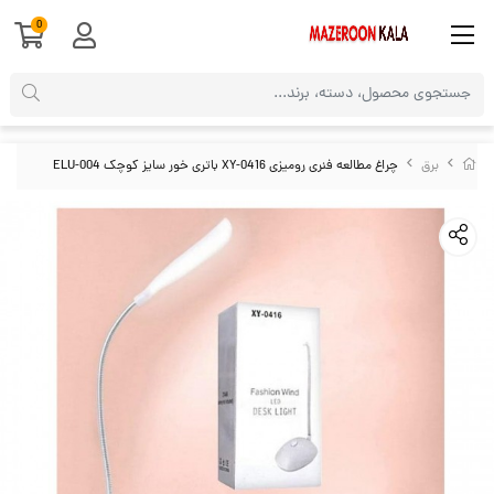
0
برق
چراغ مطالعه فنری رومیزی XY-0416 باتری خور سایز کوچک ELU-004