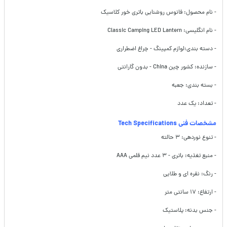
- نام محصول: فانوس روشنایی باتری خور کلاسیک
- نام انگلیسی: Classic Camping LED Lantern
- دسته بندی:لوازم کمپینگ - چراغ اضطراری
- سازنده: کشور چین China - بدون گارانتی
- بسته بندی: جعبه
- تعداد: یک عدد
مشخصات فنی Tech Specifications
- تنوع نوردهی: ۳ حالته
- منبع تغذیه: باتری - ۳ عدد نیم قلمی AAA
- رنگ: نقره ای و طلایی
- ارتفاع: ۱۷ سانتی متر
- جنس بدنه: پلاستیک