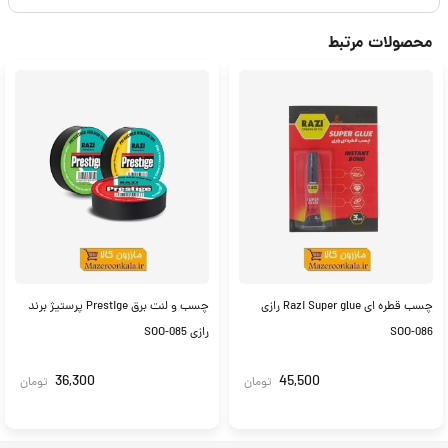
محصولات مرتبط
چسب قطره ای Razi Super glue رازی
چسب و لنت برق Prestige پرستیژ برند
SOO-086
رازی SOO-085
36,300
45,500
تومان
تومان