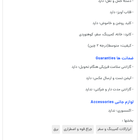
- دسته حمل و نقل: دارد
- قلاب آویز: دارد
- کلید روشن و خاموش: دارد
- کابرد: خانه، کمپینگ، سفر، کوهنوردی
- کیفیت: متوسط(درجه ۲ چین)
ضمانت ها Guaranties
- گارانتی سلامت فیزیکی هنگام تحویل: دارد
- آپشن تست و ارسال عکس: دارد
- گارانتی مدت دار و شرکتی: ندارد
لوازم جانبی Accessories
- اکسسوری: ندارد
بخشها :
ابزارآلات کمپینگ و سفر
چراغ قوه و اضطراری
برق