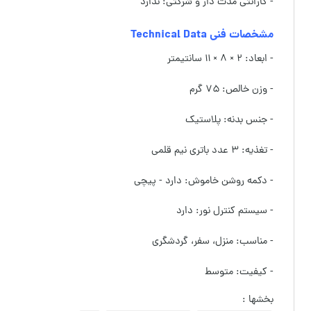
- گارانتی مدت دار و شرکتی: ندارد
مشخصات فنی Technical Data
- ابعاد: ۲ × ۸ × ۱۱ سانتیمتر
- وزن خالص: ۷۵ گرم
- جنس بدنه: پلاستیک
- تغذیه: ۳ عدد باتری نیم قلمی
- دکمه روشن خاموش: دارد - پیچی
- سیستم کنترل نور: دارد
- مناسب: منزل، سفر، گردشگری
- کیفیت: متوسط
بخشها :