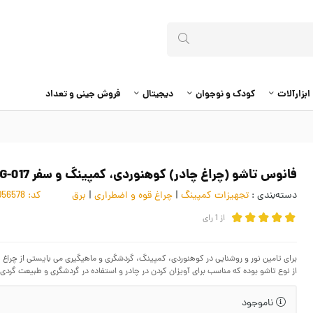
ابزارآلات
کودک و نوجوان
دیجیتال
فروش جینی و تعداد
فانوس تاشو (چراغ چادر) کوهنوردی، کمپینگ و سفر ECG-017
دسته‌بندی :
تجهیزات کمپینگ
|
چراغ قوه و اضطراری
|
برق
کد:
4056578
از
1
رای
برای تامین نور و روشنایی در کوهنوردی، کمپینگ، گردشگری و ماهیگیری می بایستی از چراغ 
از نوع تاشو بوده که مناسب برای آویزان کردن در چادر و استفاده در گردشگری و طبیعت گردی
ناموجود