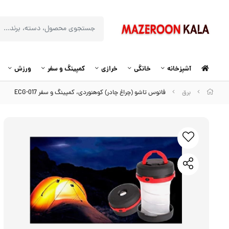
آشپزخانه
خانگی
خرازی
کمپینگ و سفر
ورزش
برق
فانوس تاشو (چراغ چادر) کوهنوردی، کمپینگ و سفر ECG-017