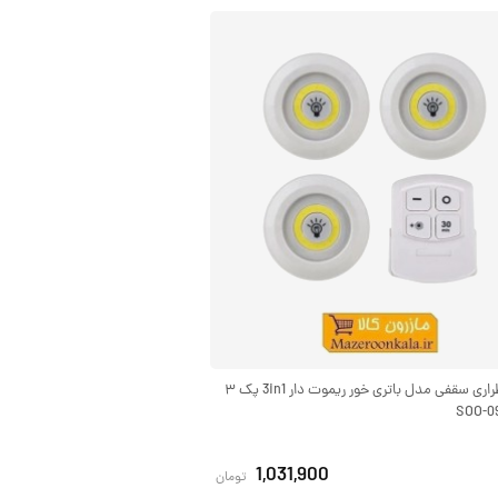
چراغ اضطراری سقفی مدل باتری خور ریموت دار 3in1 پک ۳
1,031,900
تومان