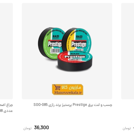
چسب و لنت برق Prestige پرستیژ برند رازی SOO-085
عددی SOO-098
36,300
تومان
تومان