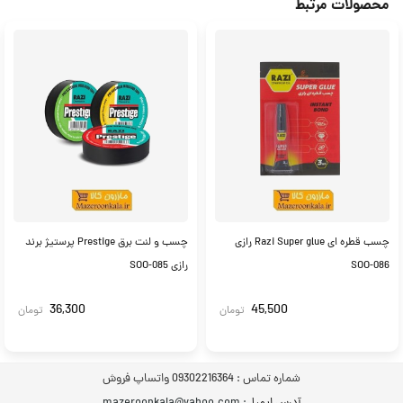
محصولات مرتبط
چسب قطره ای Razi Super glue رازی
چسب و لنت برق Prestige پرستیژ برند
SOO-086
رازی SOO-085
36,300
45,500
تومان
تومان
شماره تماس :
09302216364 واتساپ فروش